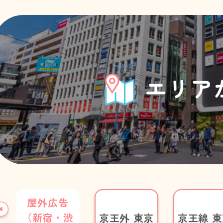
エリア
屋外広告
（新宿・渋
京王外 東京
京王線 