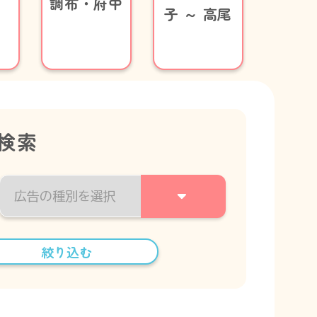
調​布・府​中
相模
子 ～ 高​尾
検索
絞り込む