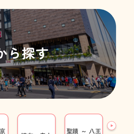
から探す
東京
聖​蹟 ～ 八​王​