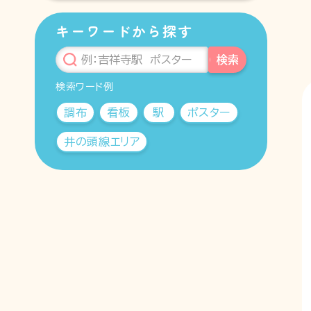
相模原線
井の頭線
その他
キーワードから探す
検索
検索ワード例
調布
看板
駅
ポスター
井の頭線エリア