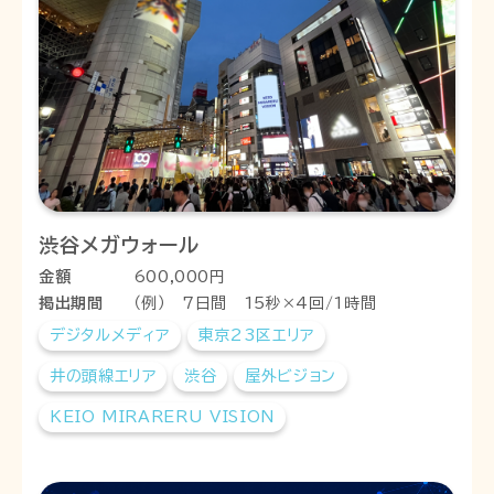
渋谷メガウォール
金額
600,000円
掲出期間
（例） 7日間 15秒×4回/1時間
デジタルメディア
東京23区エリア
井の頭線エリア
渋谷
屋外ビジョン
KEIO MIRARERU VISION