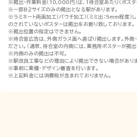
※掲出・作業料金（10,000円）は、1待合室あたり（ポス
※一部B２サイズのみの掲出となる駅があります。
※ラミネート両面加工（パウチ加工）（ミミ出：5mm程度）
のされていないポスターは掲出をお断り致しております。
※掲出位置の指定はできません。
※待合室広告は、外側ガラス面へ直ばり掲出します。外側
ださい。（通常、待合室の内側には、業務用ポスターが掲出
※内側のみの掲出は不可。
※駅改良工事などの理由により掲出できない場合がありま
※事前に業種・デザイン審査を行います。
※上記料金には消費税が含まれておりません。