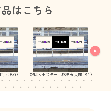
商品はこちら
井戸（B0）
駅ばりポスター 駒場東大前（B1）
駅ばり