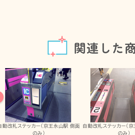
関連した
自動改札ステッカー（京王永山駅 側面
自動改札ステッカー（京
のみ）
のみ）