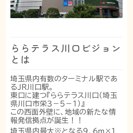
ららテラス川口ビジョン
とは
埼玉県内有数のターミナル駅であ
るＪＲ川口駅。
東口に建つ『ららテラス川口（埼玉
県川口市栄３－５－１）』
この西面外壁に、地域の新たな情
報発信拠点が誕生！！
埼玉県内最大※となる９．６ｍ×１