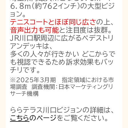
６．８ｍ（約７６２インチ）の大型ビジ
ョン。
テニスコートとほぼ同じ広さ
の上、
音声出力も可能
と注目度は抜群。
ＪＲ川口駅周辺に広がるペデストリ
アンデッキは、
多くの人々が行きかい どこからで
も視認できるため訴求効果もバッ
チリです。
※２０２５年３月期 指定領域における市
場調査 調査機関：日本マーケティングリ
サーチ機構
ららテラス川口ビジョンの詳細は、
こちら
のページ
をご覧ください。