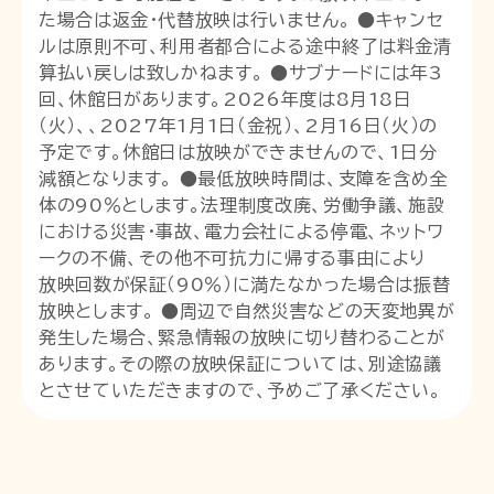
た場合は返金・代替放映は行いません。 ●キャンセ
ルは原則不可、利用者都合による途中終了は料金清
算払い戻しは致しかねます。 ●サブナードには年3
回、休館日があります。2026年度は8月18日
（火）、、2027年1月1日（金祝）、2月16日（火）の
予定です。休館日は放映ができませんので、1日分
減額となります。 ●最低放映時間は、支障を含め全
体の90％とします。法理制度改廃、労働争議、施設
における災害・事故、電力会社による停電、ネットワ
ークの不備、その他不可抗力に帰する事由により
放映回数が保証（90％）に満たなかった場合は振替
放映とします。 ●周辺で自然災害などの天変地異が
発生した場合、緊急情報の放映に切り替わることが
あります。その際の放映保証については、別途協議
とさせていただきますので、予めご了承ください。