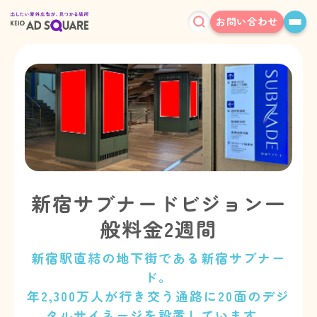
お問い合わせ
新宿サブナードビジョン一
般料金2週間
新宿駅直結の地下街である新宿サブナー
ド。
年2,300万人が行き交う通路に20面のデジ
タルサイネージを設置しています。