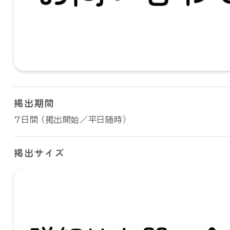
掲出期間
7日間 （掲出開始／平日随時）
掲出サイズ