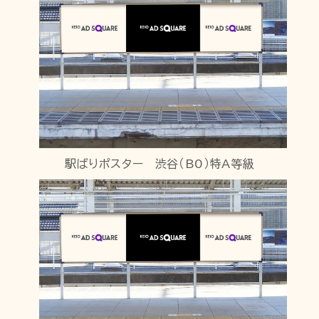
駅ばりポスター 渋谷（B0）特A等級