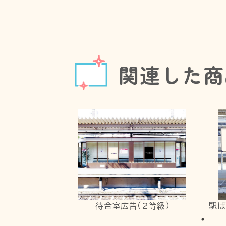
関連した商
待合室広告（2等級）
駅ば