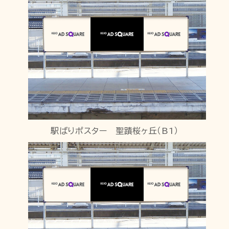
駅ばりポスター 聖蹟桜ヶ丘（B1）