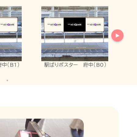
りポスター 府中（B0）
待合室広告（特B等級）