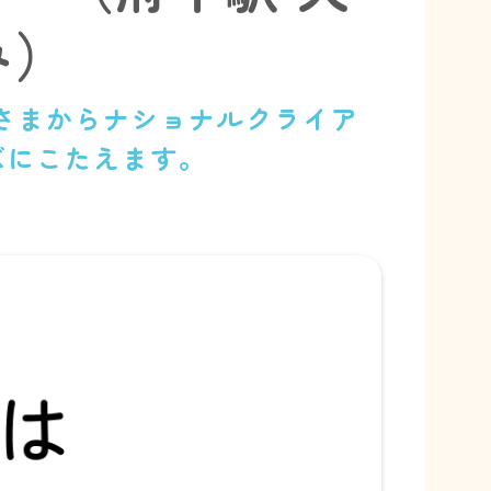
み）
さまからナショナルクライア
ズにこたえます。