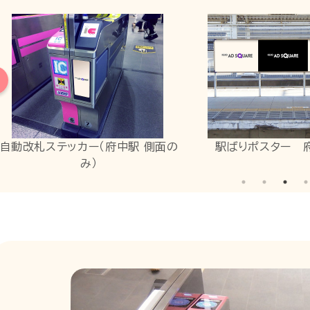
中駅 側面の
駅ばりポスター 府中（B1）
駅ば