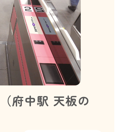
（府中駅 天板の
）